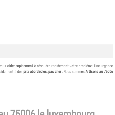
 vous
aider rapidement
à résoudre rapidement votre probléme. Une urgence
apidement à des
prix abordables, pas cher
. Nous sommes
Artisans au 75006
au 75006 le luxembourg