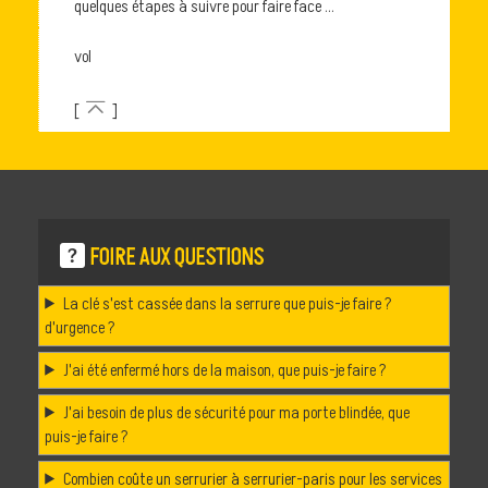
quelques étapes à suivre pour faire face ...
vol
[
]
FOIRE AUX QUESTIONS
La clé s'est cassée dans la serrure que puis-je faire ?
d'urgence ?
J'ai été enfermé hors de la maison, que puis-je faire ?
J'ai besoin de plus de sécurité pour ma porte blindée, que
puis-je faire ?
Combien coûte un serrurier à serrurier-paris pour les services