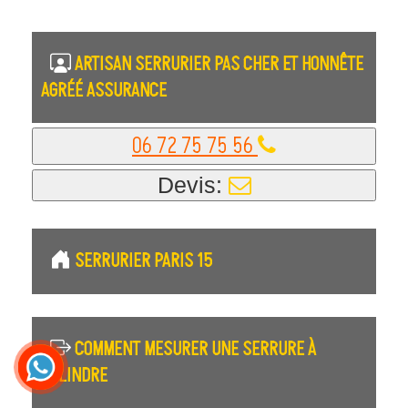
ARTISAN SERRURIER PAS CHER ET HONNÊTE
AGRÉÉ ASSURANCE
06 72 75 75 56
Devis:
SERRURIER PARIS 15
COMMENT MESURER UNE SERRURE À
CYLINDRE