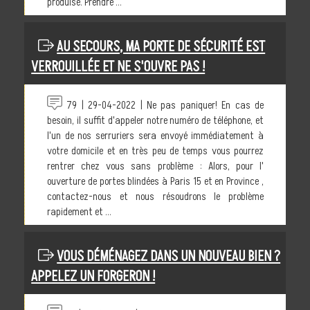
produise. Prendre ...
AU SECOURS, MA PORTE DE SÉCURITÉ EST
VERROUILLÉE ET NE S'OUVRE PAS !
79 | 29-04-2022 | Ne pas paniquer! En cas de
besoin, il suffit d'appeler notre numéro de téléphone, et
l'un de nos serruriers sera envoyé immédiatement à
votre domicile et en très peu de temps vous pourrez
rentrer chez vous sans problème : Alors, pour l'
ouverture de portes blindées à Paris 15 et en Province ,
contactez-nous et nous résoudrons le problème
rapidement et ...
VOUS DÉMÉNAGEZ DANS UN NOUVEAU BIEN ?
APPELEZ UN FORGERON !