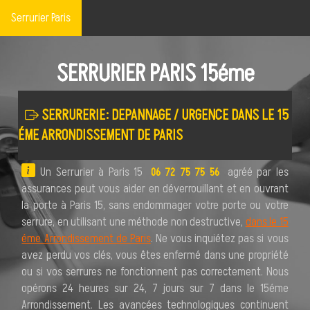
Serrurier Paris
SERRURIER PARIS 15éme
SERRURERIE: DEPANNAGE / URGENCE DANS LE 15
ÉME ARRONDISSEMENT DE PARIS
Un Serrurier à Paris 15
agréé par les
06 72 75 75 56
assurances peut vous aider en déverrouillant et en ouvrant
la porte à Paris 15, sans endommager votre porte ou votre
serrure, en utilisant une méthode non destructive,
dans le 15
éme Arrondissement de Paris
. Ne vous inquiétez pas si vous
avez perdu vos clés, vous êtes enfermé dans une propriété
ou si vos serrures ne fonctionnent pas correctement. Nous
opérons 24 heures sur 24, 7 jours sur 7 dans le 15éme
Arrondissement. Les avancées technologiques continuent