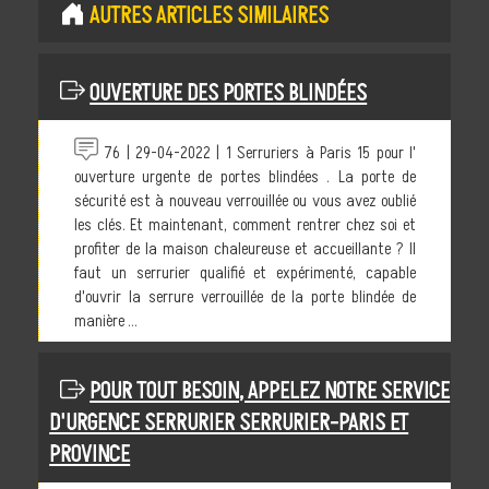
AUTRES ARTICLES SIMILAIRES
OUVERTURE DES PORTES BLINDÉES
76 | 29-04-2022 | 1 Serruriers à Paris 15 pour l'
ouverture urgente de portes blindées . La porte de
sécurité est à nouveau verrouillée ou vous avez oublié
les clés. Et maintenant, comment rentrer chez soi et
profiter de la maison chaleureuse et accueillante ? Il
faut un serrurier qualifié et expérimenté, capable
d'ouvrir la serrure verrouillée de la porte blindée de
manière ...
POUR TOUT BESOIN, APPELEZ NOTRE SERVICE
D'URGENCE SERRURIER SERRURIER-PARIS ET
PROVINCE