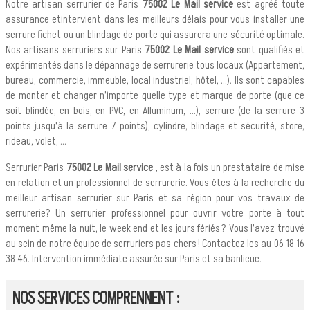
Notre artisan serrurier de Paris
75002 Le Mail service
est agréé toute
assurance etintervient dans les meilleurs délais pour vous installer une
serrure fichet ou un blindage de porte qui assurera une sécurité optimale.
Nos artisans serruriers sur Paris
75002 Le Mail service
sont qualifiés et
expérimentés dans le dépannage de serrurerie tous locaux (Appartement,
bureau, commercie, immeuble, local industriel, hôtel, ...). Ils sont capables
de monter et changer n'importe quelle type et marque de porte (que ce
soit blindée, en bois, en PVC, en Alluminum, ...), serrure (de la serrure 3
points jusqu'à la serrure 7 points), cylindre, blindage et sécurité, store,
rideau, volet, ...
Serrurier Paris
75002 Le Mail service
, est à la fois un prestataire de mise
en relation et un professionnel de serrurerie. Vous êtes à la recherche du
meilleur artisan serrurier sur Paris et sa région pour vos travaux de
serrurerie? Un serrurier professionnel pour ouvrir votre porte à tout
moment même la nuit, le week end et les jours fériés ? Vous l'avez trouvé
au sein de notre équipe de serruriers pas chers ! Contactez les au 06 18 16
38 46. Intervention immédiate assurée sur Paris et sa banlieue.
NOS SERVICES COMPRENNENT :